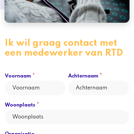
Ik wil graag contact met
een medewerker van RTD
Ik
*
*
Voornaam
Achternaam
heb
hulp
*
Woonplaats
nodig