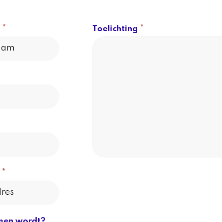
*
*
m
Toelichting
*
s
omen wordt?