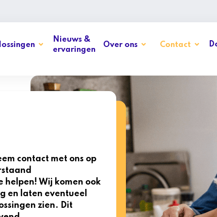
Nieuws &
D
ossingen
Over ons
Contact
ervaringen
eem contact met ons op
erstaand
te helpen! Wij komen ook
g en laten eventueel
ssingen zien. Dit
jvend.