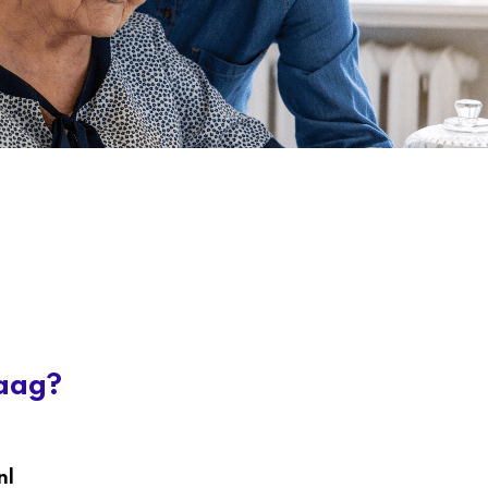
raag?
nl