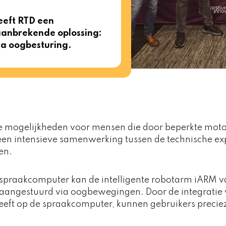
eft RTD een
aanbrekende oplossing:
ia oogbesturing.
e mogelijkheden voor mensen die door beperkte moto
en intensieve samenwerking tussen de technische exp
en.
 spraakcomputer kan de intelligente robotarm iARM v
aangestuurd via oogbewegingen. Door de integratie 
eeft op de spraakcomputer, kunnen gebruikers preciez