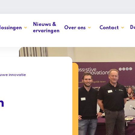
Nieuws &
D
ossingen
Over ons
Contact
ervaringen
euwe innovatie
n