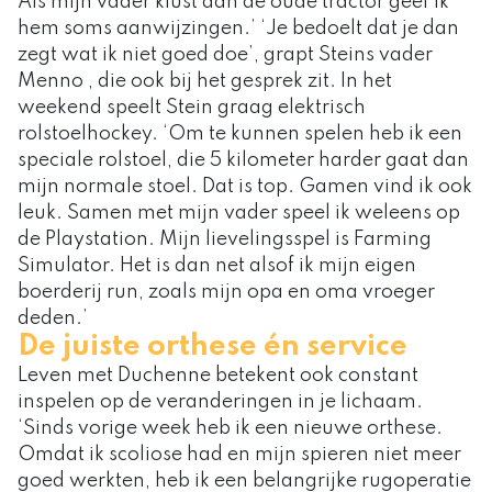
Als mijn vader klust aan de oude tractor geef ik
hem soms aanwijzingen.’ ‘Je bedoelt dat je dan
zegt wat ik niet goed doe’, grapt Steins vader
Menno , die ook bij het gesprek zit. In het
weekend speelt Stein graag elektrisch
rolstoelhockey. ‘Om te kunnen spelen heb ik een
speciale rolstoel, die 5 kilometer harder gaat dan
mijn normale stoel. Dat is top. Gamen vind ik ook
leuk. Samen met mijn vader speel ik weleens op
de Playstation. Mijn lievelingsspel is Farming
Simulator. Het is dan net alsof ik mijn eigen
boerderij run, zoals mijn opa en oma vroeger
deden.’
De juiste orthese én service
Leven met Duchenne betekent ook constant
inspelen op de veranderingen in je lichaam.
‘Sinds vorige week heb ik een nieuwe orthese.
Omdat ik scoliose had en mijn spieren niet meer
goed werkten, heb ik een belangrijke rugoperatie