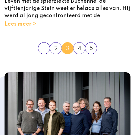
Leven met de spierziekte Duchenne: de
vijftienjarige Stein weet er helaas alles van. Hij
werd al jong geconfronteerd met de
Lees meer >
1
2
3
4
5