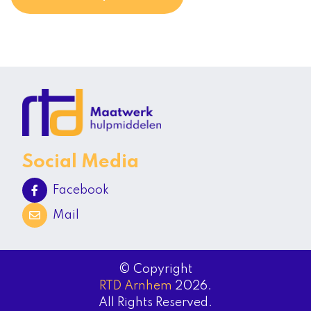
Social Media
Facebook
Mail
© Copyright
RTD Arnhem
2026.
All Rights Reserved.